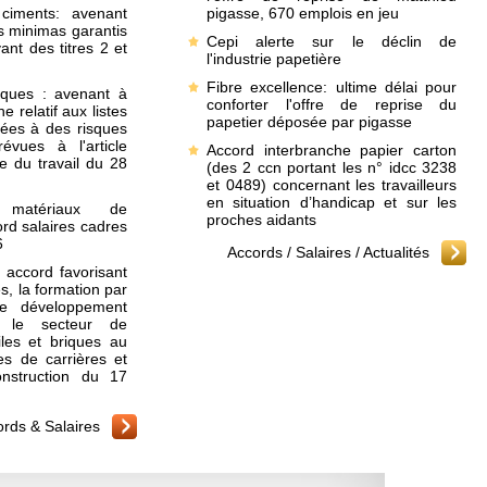
 ciments: avenant
pigasse, 670 emplois en jeu
es minimas garantis
Cepi alerte sur le déclin de
ant des titres 2 et
l'industrie papetière
Fibre excellence: ultime délai pour
iques : avenant à
conforter l'offre de reprise du
e relatif aux listes
papetier déposée par pigasse
ées à des risques
évues à l'article
Accord interbranche papier carton
e du travail du 28
(des 2 ccn portant les n° idcc 3238
et 0489) concernant les travailleurs
en situation d’handicap et sur les
 matériaux de
proches aidants
ord salaires cadres
6
Accords / Salaires
/
Actualités
: accord favorisant
s, la formation par
 le développement
 le secteur de
uiles et briques au
es de carrières et
nstruction du 17
rds & Salaires