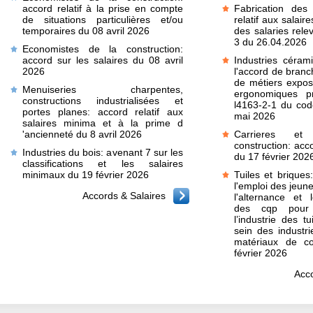
accord relatif à la prise en compte
Fabrication des
de situations particulières et/ou
relatif aux salair
temporaires du 08 avril 2026
des salaries relev
3 du 26.04.2026
Economistes de la construction:
accord sur les salaires du 08 avril
Industries céram
2026
l'accord de branch
de métiers expos
Menuiseries charpentes,
ergonomiques pr
constructions industrialisées et
l4163-2-1 du cod
portes planes: accord relatif aux
mai 2026
salaires minima et à la prime d
'ancienneté du 8 avril 2026
Carrieres et
construction: acc
Industries du bois: avenant 7 sur les
du 17 février 202
classifications et les salaires
minimaux du 19 février 2026
Tuiles et briques
l'emploi des jeune
Accords & Salaires
l'alternance et
des cqp pour
l’industrie des t
sein des industri
matériaux de co
février 2026
Acco