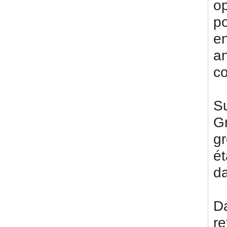
op
p
en
a
co
Su
G
gr
ét
da
D
re