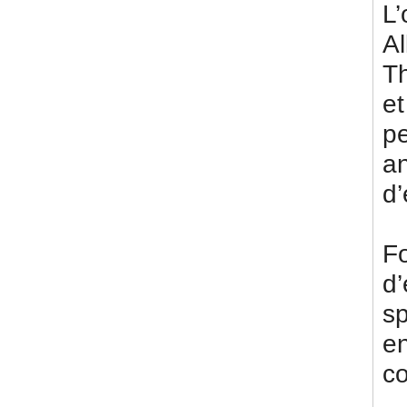
L
A
T
e
p
a
d’
F
d’
sp
e
co