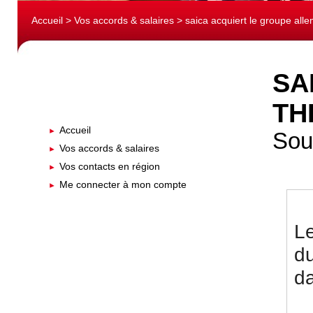
Accueil
>
Vos accords & salaires
> saica acquiert le groupe al
SA
TH
Accueil
Sou
Vos accords & salaires
Vos contacts en région
Me connecter à mon compte
Le
d
da