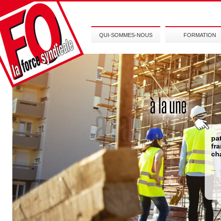
QUI-SOMMES-NOUS
FORMATION
pa
fr
ch
...