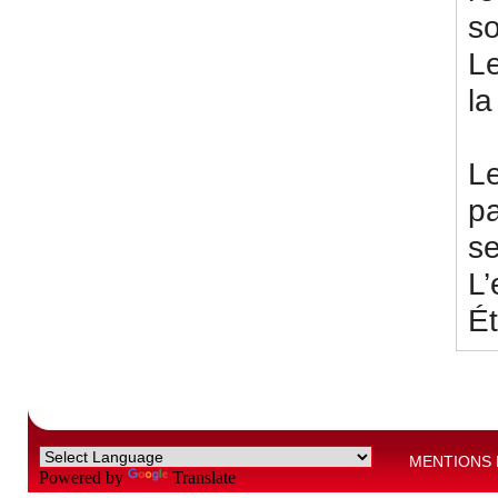
so
Le
la
L
p
s
L’
Ét
MENTIONS 
Powered by
Translate