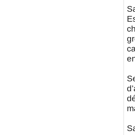
S
E
ch
gr
c
en
S
d’
d
ma
S