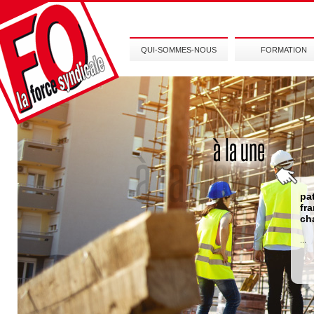
QUI-SOMMES-NOUS
FORMATION
pa
fr
ch
...