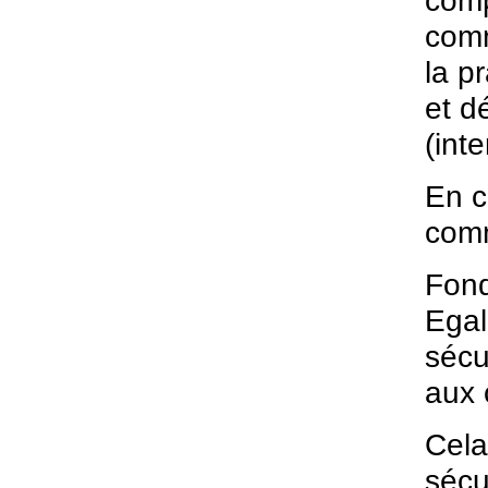
comp
comm
la p
et d
(int
En c
comm
Fond
Egali
sécu
aux 
Cela
sécu