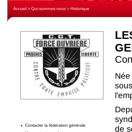
Accueil
>
Qui-sommes-nous
> Historique
LE
GE
Con
Née 
sous
l'em
Depu
synd
Contacter la fédération générale
de s