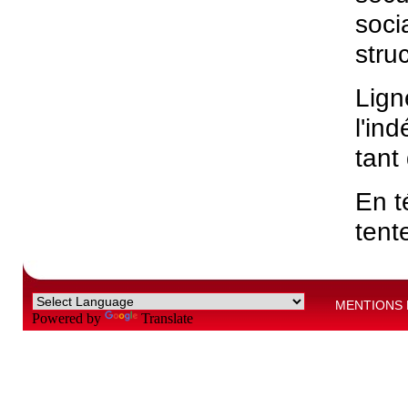
soci
struc
Lign
l'in
tant
En t
tent
MENTIONS 
Powered by
Translate