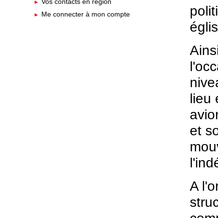
Vos contacts en région
poli
Me connecter à mon compte
égli
Ains
l'oc
nive
lieu
avio
et s
mouv
l'in
A l'
stru