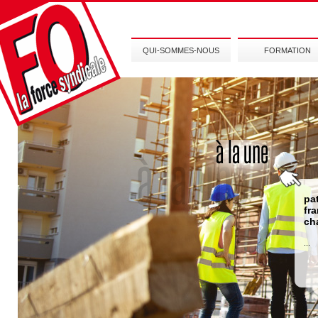
QUI-SOMMES-NOUS
FORMATION
pa
fr
ch
...