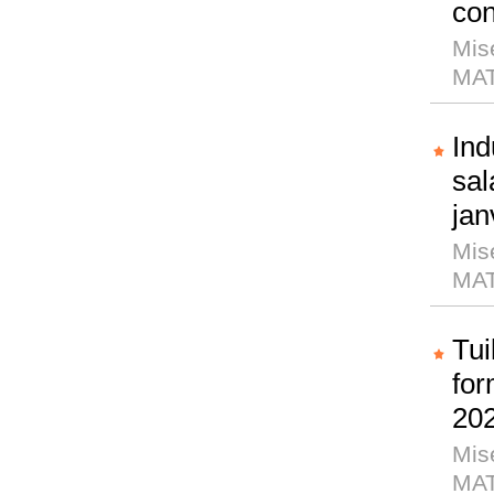
con
Mis
MA
Ind
sal
jan
Mis
MA
Tui
for
20
Mis
MA