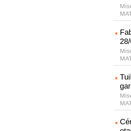
Mis
MA
Fab
28/
Mis
MA
Tui
gar
Mis
MA
Cér
eta