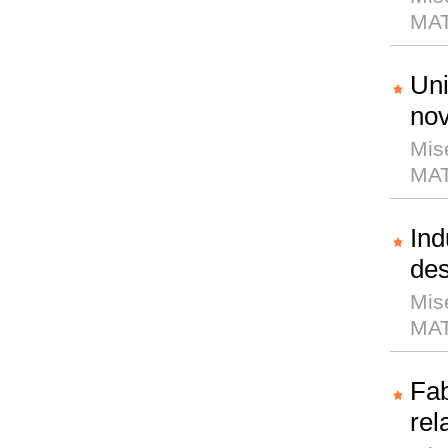
MA
Uni
no
Mis
MA
Ind
des
Mis
MA
Fab
rel