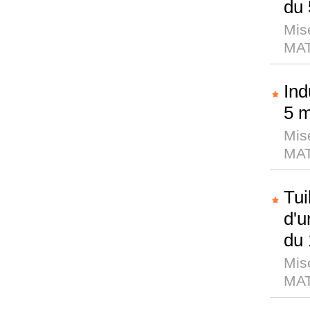
du 
Mis
MA
Ind
5 m
Mis
MA
Tui
d'u
du 
Mis
MA