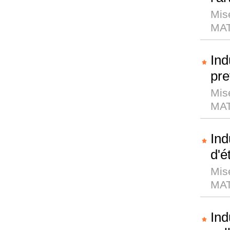
Mis
MA
Ind
pre
Mis
MA
Ind
d'é
Mis
MA
Ind