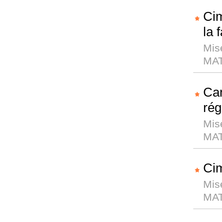
Cim
la 
Mis
MA
Car
rég
Mis
MA
Cim
Mis
MA