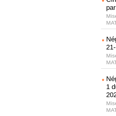
par
Mis
MA
Nég
21-
Mis
MA
Nég
1 d
20
Mis
MA