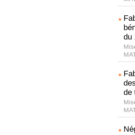
MA
Fab
bén
du
Mis
MA
Fab
des
de 
Mis
MA
Nég