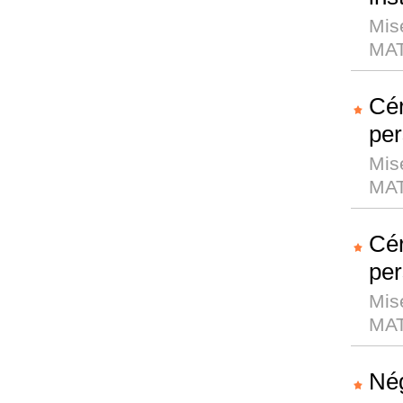
Mis
MA
Cér
per
Mis
MA
Cér
per
Mis
MA
Nég