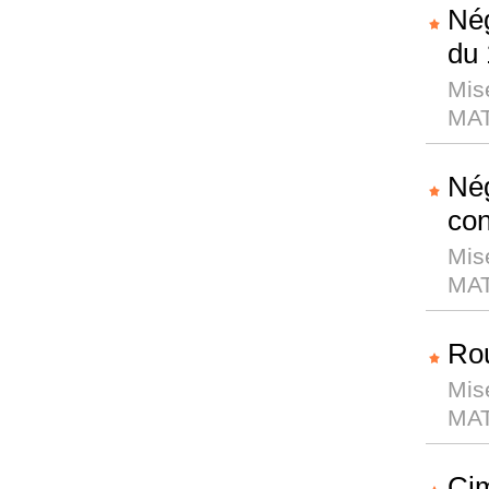
Nég
du 
Mis
MA
Nég
con
Mis
MA
Rou
Mis
MA
Cim