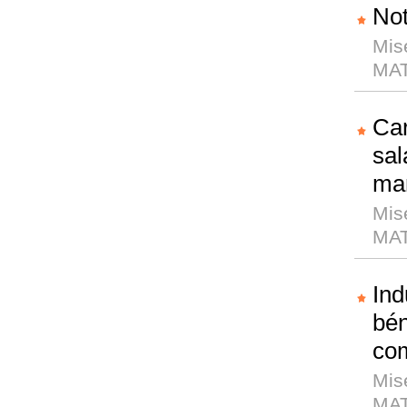
Not
Mis
MA
Car
sal
ma
Mis
MA
Ind
bén
co
Mis