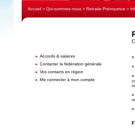
Accueil
>
Qui-sommes-nous
> Retraite-Prévoyance > In
C
Accords & salaires
¤
Contacter la fédération générale
¤
Vos contacts en région
¤
Me connecter à mon compte
c
n
¤
m
¤
F