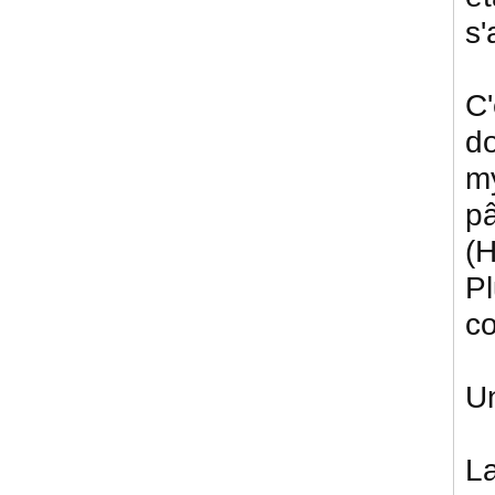
s'
C'
d
my
p
(
Pl
co
Un
La