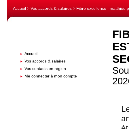
Accueil
>
Vos accords & salaires
> Fibre excellence : matthieu pi
FI
ES
Accueil
SE
Vos accords & salaires
Sour
Vos contacts en région
Me connecter à mon compte
202
L
an
ét