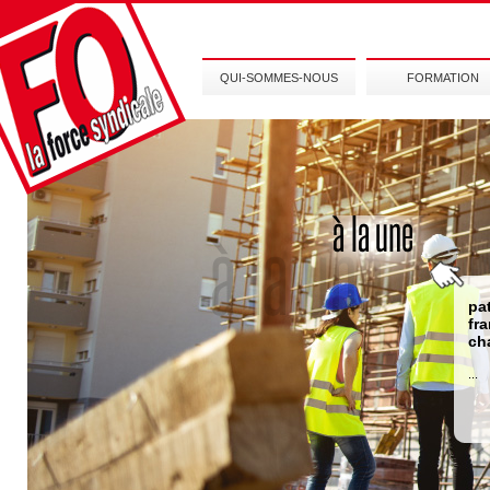
QUI-SOMMES-NOUS
FORMATION
pa
fr
ch
...