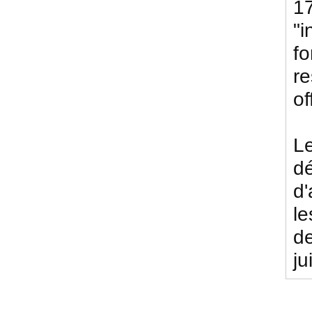
17
"i
fo
re
of
L
d
d'
le
de
ju